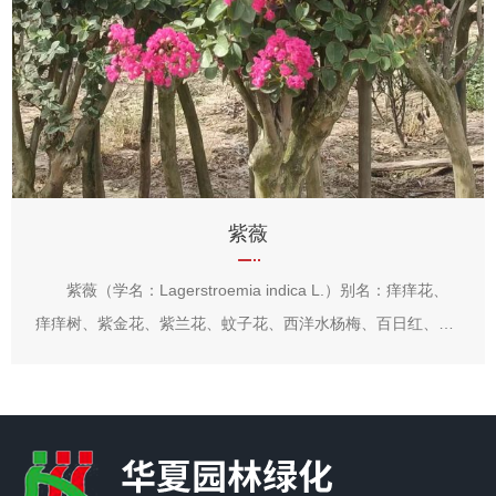
鸢尾
鸢尾（学名：Iris tectorum Maxim. ）又名：蓝蝴蝶、紫
蝴蝶、扁竹花等，属天门冬目，鸢尾科多年生草本，根状茎粗
壮，直径约1cm，斜伸；叶长15~50cm，宽1.5~3.5cm，花蓝
紫色，直径约10cm；蒴果长椭圆形或倒卵形，长4.5~6cm，
直径2~2.5cm。原产于中国中部以及日本，主要分布在中国中
南部。可供观赏，花香气淡雅，可以调制香水，其根状茎可作
中药，全年可采，具有消炎作用。